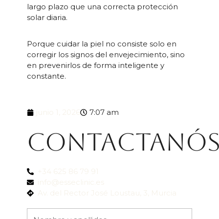
largo plazo que una correcta protección
solar diaria.
Porque cuidar la piel no consiste solo en
corregir los signos del envejecimiento, sino
en prevenirlos de forma inteligente y
constante.
junio 1, 2026
7:07 am
Contactanó
+34 625 86 79 91
info@esseclinic.es
Av. del Rector José Loustau, 3, Murcia