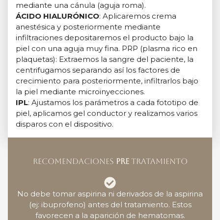
mediante una cánula (aguja roma).
ÁCIDO HIALURÓNICO
: Aplicaremos crema
anestésica y posteriormente mediante
infiltraciones depositaremos el producto bajo la
piel con una aguja muy fina. PRP (plasma rico en
plaquetas): Extraemos la sangre del paciente, la
centrifugamos separando así los factores de
crecimiento para posteriormente, infiltrarlos bajo
la piel mediante microinyecciones.
IPL
: Ajustamos los parámetros a cada fototipo de
piel, aplicamos gel conductor y realizamos varios
disparos con el dispositivo.
RECOMENDACIONES
PRE
TRATAMIENTO
No debe tomar aspirina ni derivados de la aspirina
(ej: ibuprofeno) antes del tratamiento. Estos
favorecen a la aparición de hematomas.