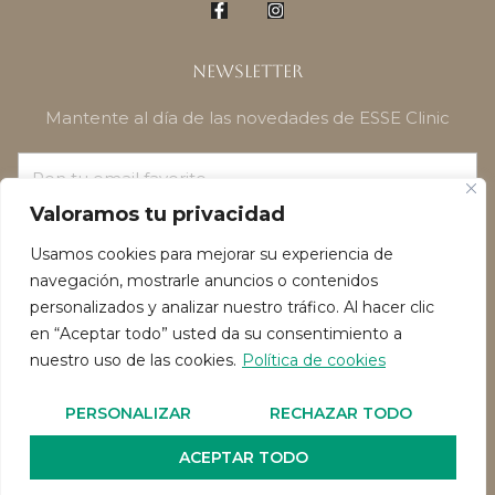
Newsletter
Mantente al día de las novedades de ESSE Clinic
Valoramos tu privacidad
¡SUSCRÍBETE!
Usamos cookies para mejorar su experiencia de
navegación, mostrarle anuncios o contenidos
personalizados y analizar nuestro tráfico. Al hacer clic
en “Aceptar todo” usted da su consentimiento a
nuestro uso de las cookies.
Política de cookies
Política de privacidad
Política de Cookies
PERSONALIZAR
RECHAZAR TODO
Reservado todos los derechos de autor 2026
ACEPTAR TODO