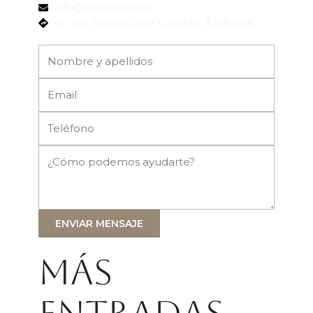
info@esseclinic.es
Av. del Rector José Loustau, 3, Murcia
ENVIAR MENSAJE
Más