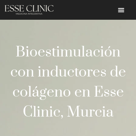
Bioestimulación
con inductores de
colágeno en Esse
Clinic, Murcia