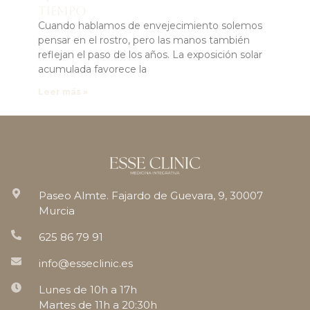
tiempo
Cuando hablamos de envejecimiento solemos
pensar en el rostro, pero las manos también
reflejan el paso de los años. La exposición solar
acumulada favorece la
Leer más »
Paseo Almte. Fajardo de Guevara, 9, 30007
Murcia
625 86 79 91
info@esseclinic.es
Lunes de 10h a 17h
Martes de 11h a 20:30h