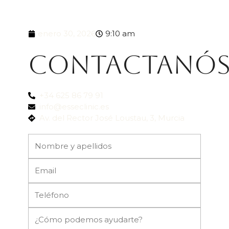
enero 30, 2026
9:10 am
Contactanó
+34 625 86 79 91
info@esseclinic.es
Av. del Rector José Loustau, 3, Murcia