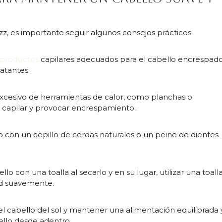
zz, es importante seguir algunos consejos prácticos.
r productos
capilares adecuados para el cabello encrespado
atantes.
excesivo de herramientas de calor, como planchas o
a capilar y provocar encrespamiento.
 con un cepillo de cerdas naturales o un peine de dientes
lo con una toalla al secarlo y en su lugar, utilizar una toall
ad suavemente.
el cabello del sol y mantener una alimentación equilibrada 
bello desde adentro