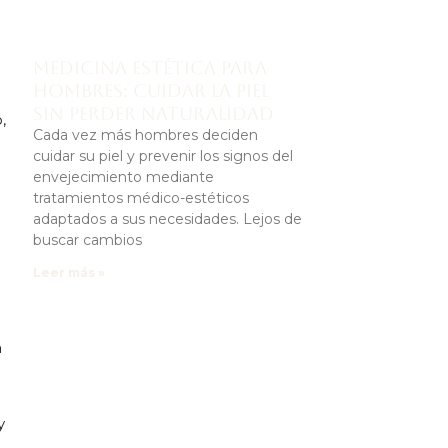
Medicina estética para
hombres: cuidar la piel
sin perder naturalidad
,
Cada vez más hombres deciden
cuidar su piel y prevenir los signos del
envejecimiento mediante
tratamientos médico-estéticos
adaptados a sus necesidades. Lejos de
buscar cambios
Leer más »
a
y