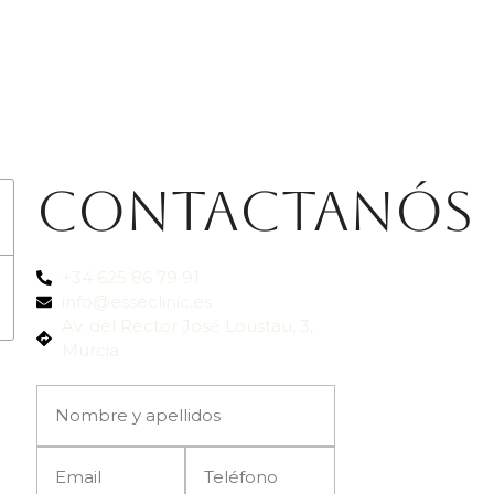
Contactanós
+34 625 86 79 91
info@esseclinic.es
Av. del Rector José Loustau, 3,
Murcia