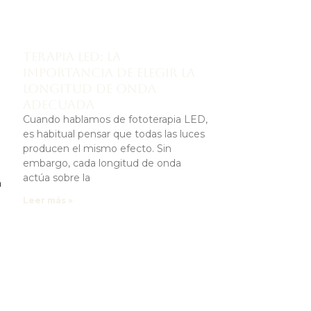
Terapia LED: la
importancia de elegir la
longitud de onda
adecuada
Cuando hablamos de fototerapia LED,
es habitual pensar que todas las luces
producen el mismo efecto. Sin
embargo, cada longitud de onda
actúa sobre la
a
Leer más »