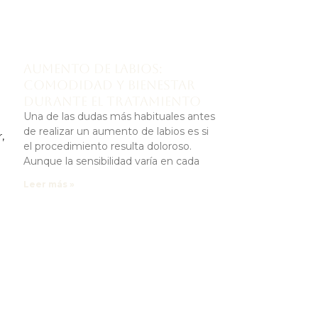
l
Aumento de labios:
comodidad y bienestar
durante el tratamiento
Una de las dudas más habituales antes
de realizar un aumento de labios es si
,
el procedimiento resulta doloroso.
Aunque la sensibilidad varía en cada
Leer más »
l