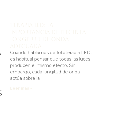
Terapia LED: la
importancia de elegir la
longitud de onda
adecuada
,
Cuando hablamos de fototerapia LED,
es habitual pensar que todas las luces
producen el mismo efecto. Sin
embargo, cada longitud de onda
actúa sobre la
Leer más »
s
a