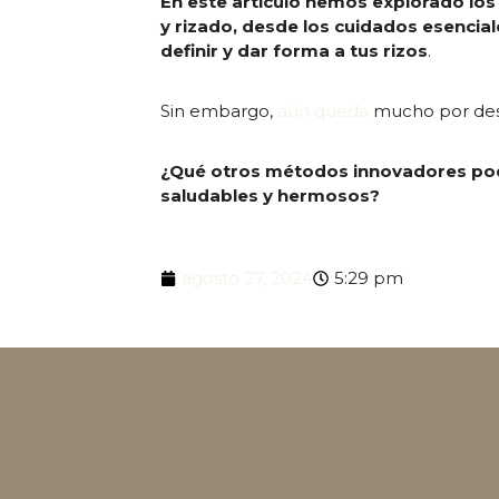
En este artículo hemos explorado los 
y rizado, desde los cuidados esencial
definir y dar forma a tus rizos
.
Sin embargo,
aún queda
mucho por desc
¿Qué otros métodos innovadores podr
saludables y hermosos?
agosto 27, 2024
5:29 pm