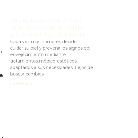
Medicina estética para
hombres: cuidar la piel
sin perder naturalidad
Cada vez más hombres deciden
cuidar su piel y prevenir los signos del
n
envejecimiento mediante
tratamientos médico-estéticos
adaptados a sus necesidades. Lejos de
buscar cambios
ma
Leer más »