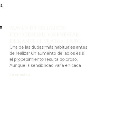
s,
zz
Aumento de labios:
comodidad y bienestar
durante el tratamiento
Una de las dudas más habituales antes
de realizar un aumento de labios es si
el procedimiento resulta doloroso.
Aunque la sensibilidad varía en cada
Leer más »