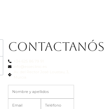
Contactanós
+34 625 86 79 91
info@esseclinic.es
Av. del Rector José Loustau, 3,
Murcia