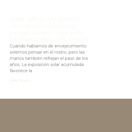
Manchas en las manos:
uno de los signos del
envejecimiento que más
delatan el paso del tiempo
Cuando hablamos de envejecimiento
solemos pensar en el rostro, pero las
manos también reflejan el paso de los
años. La exposición solar acumulada
favorece la
Leer más »