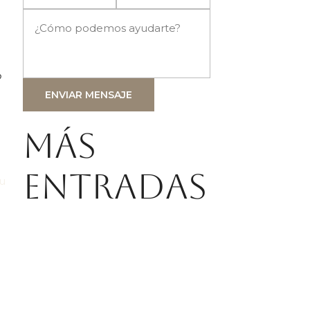
o
ENVIAR MENSAJE
Más
entradas
tu