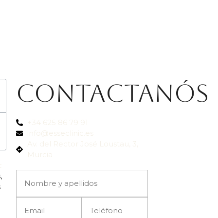
Contactanós
+34 625 86 79 91
info@esseclinic.es
Av. del Rector José Loustau, 3,
Murcia
c
,
s