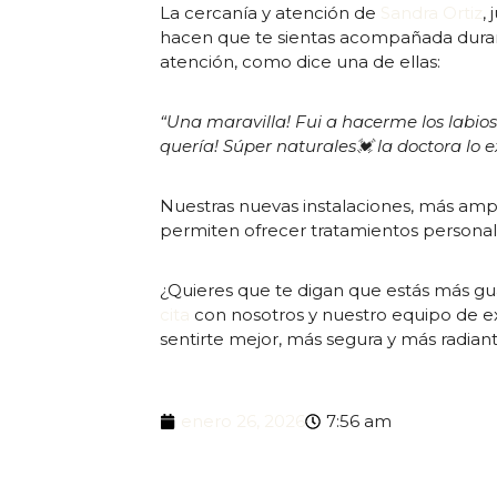
La cercanía y atención de
Sandra Ortiz
,
hacen que te sientas acompañada duran
atención, como dice una de ellas:
“Una maravilla! Fui a hacerme los labi
quería! Súper naturales
💓 la doctora lo 
Nuestras nuevas instalaciones, más amp
permiten ofrecer tratamientos personal
¿Quieres que te digan que estás más gu
cita
con nosotros y nuestro equipo de 
sentirte mejor, más segura y más radian
enero 26, 2026
7:56 am