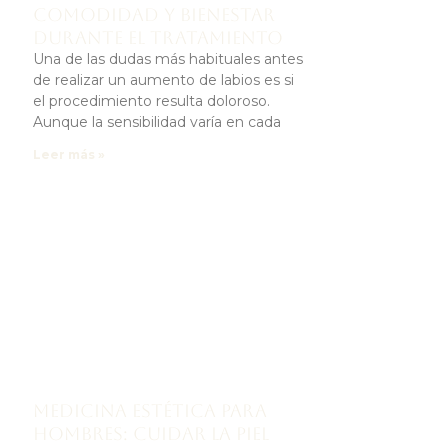
comodidad y bienestar
durante el tratamiento
Una de las dudas más habituales antes
de realizar un aumento de labios es si
el procedimiento resulta doloroso.
Aunque la sensibilidad varía en cada
Leer más »
Medicina estética para
hombres: cuidar la piel