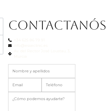
Contactanós
+34 625 86 79 91
info@esseclinic.es
Av. del Rector José Loustau, 3,
Murcia