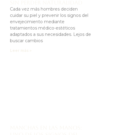
sin perder naturalidad
Cada vez más hombres deciden
cuidar su piel y prevenir los signos del
envejecimiento mediante
tratamientos médico-estéticos
adaptados a sus necesidades. Lejos de
buscar cambios
Leer más »
Manchas en las manos:
uno de los signos del