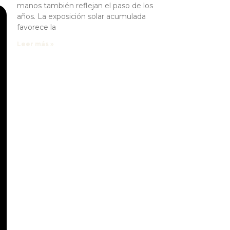
manos también reflejan el paso de los
años. La exposición solar acumulada
favorece la
Leer más »