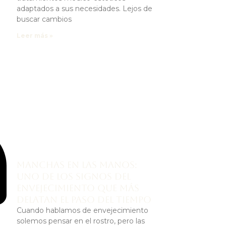
adaptados a sus necesidades. Lejos de
buscar cambios
Leer más »
Manchas en las manos:
uno de los signos del
envejecimiento que más
delatan el paso del tiempo
Cuando hablamos de envejecimiento
solemos pensar en el rostro, pero las