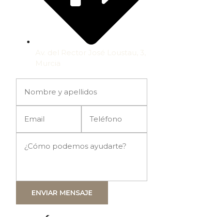
Av. del Rector José Loustau, 3,
Murcia
ENVIAR MENSAJE