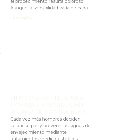
el procedimiento resulta doloroso.
o
Aunque la sensibilidad varía en cada
Leer más »
r
Medicina estética para
hombres: cuidar la piel
sin perder naturalidad
Cada vez más hombres deciden
cuidar su piel y prevenir los signos del
envejecimiento mediante
tratamientos médico-estéticos