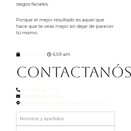
rasgos faciales.
Porque el mejor resultado es aquel que
hace que te veas mejor sin dejar de parecer
tú mismo.
julio 2, 2026
6:59 am
Contactanó
+34 625 86 79 91
info@esseclinic.es
Av. del Rector José Loustau, 3, Murcia