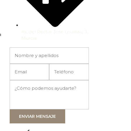
Av. del Rector José Loustau, 3,
a
Murcia
ENVIAR MENSAJE