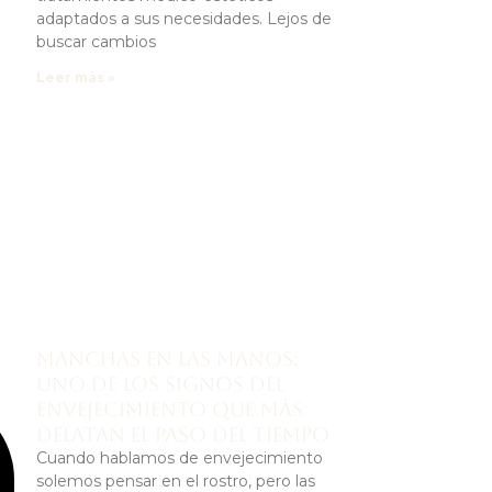
adaptados a sus necesidades. Lejos de
buscar cambios
Leer más »
Manchas en las manos:
uno de los signos del
envejecimiento que más
delatan el paso del tiempo
Cuando hablamos de envejecimiento
solemos pensar en el rostro, pero las