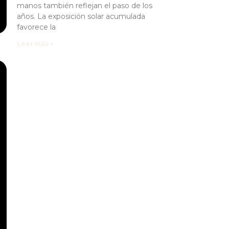
manos también reflejan el paso de los
años. La exposición solar acumulada
favorece la
Leer más »