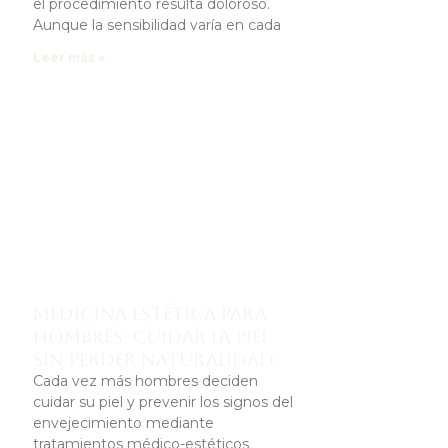
el procedimiento resulta doloroso.
e
Aunque la sensibilidad varía en cada
Leer más »
a
Medicina estética para
hombres: cuidar la piel
sin perder naturalidad
Cada vez más hombres deciden
cuidar su piel y prevenir los signos del
envejecimiento mediante
tratamientos médico-estéticos