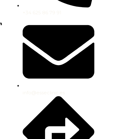
+34 625 86 79 91
n
info@esseclinic.es
e