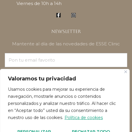
Viernes de 10h a 14h
Newsletter
Mantente al día de las novedades de ESSE Clinic
¡SUSCRÍBETE!
Valoramos tu privacidad
Usamos cookies para mejorar su experiencia de
navegación, mostrarle anuncios o contenidos
personalizados y analizar nuestro tráfico. Al hacer clic
en “Aceptar todo” usted da su consentimiento a
nuestro uso de las cookies.
Política de cookies
Política de privacidad
Política de Cookies
PERSONALIZAR
RECHAZAR TODO