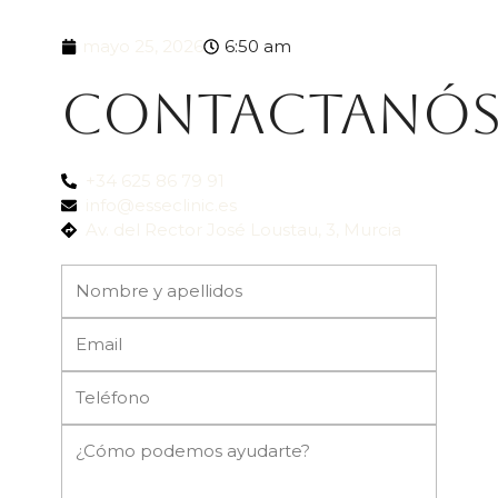
mayo 25, 2026
6:50 am
Contactanó
+34 625 86 79 91
info@esseclinic.es
Av. del Rector José Loustau, 3, Murcia