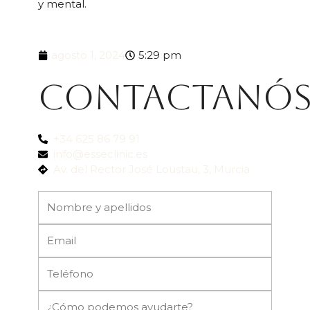
y mental.
agosto 1, 2024
5:29 pm
Contactanó
+34 625 86 79 91
info@esseclinic.es
Av. del Rector José Loustau, 3, Murcia