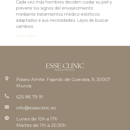
Cada vez más hombres deciden cuidar su piel y
prevenir los signos del envejecimiento
mediante tratamientos médico-estéticos
adaptados a sus necesidades. Lejos de buscar
cambios
Leer más »
Paseo Almte. Fajardo de Guevara, 9, 30007
Murcia
625 86 79 91
info@esseclinic.es
Lunes de 10h a 17h
Martes de 11h a 20:30h