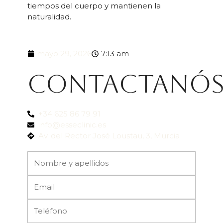
tiempos del cuerpo y mantienen la
naturalidad.
mayo 29, 2026
7:13 am
Contactanó
+34 625 86 79 91
info@esseclinic.es
Av. del Rector José Loustau, 3, Murcia