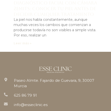
Diagnóstico facial con cámara
Zemits: conocer tu piel antes de
decidir cualquier tratamiento
La piel nos habla constantemente, aunque
muchas veces los cambios que comienzan a
producirse todavía no son visibles a simple vista.
Por eso, realizar un
Leer más »
Paseo Almte. Fajardo de Guevara, 9, 30007
Murcia
625 86 79 91
info@esseclinic.es