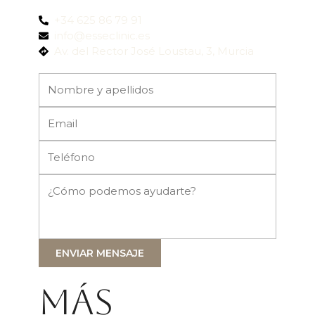
+34 625 86 79 91
info@esseclinic.es
Av. del Rector José Loustau, 3, Murcia
ENVIAR MENSAJE
Más