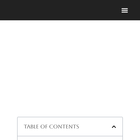
Revitaliza tu Piel con
un Facial de Oxígeno
Table of Contents