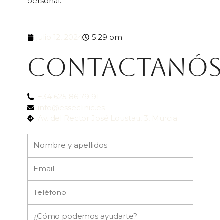
personal.
julio 12, 2024
5:29 pm
Contactanó
+34 625 86 79 91
info@esseclinic.es
Av. del Rector José Loustau, 3, Murcia