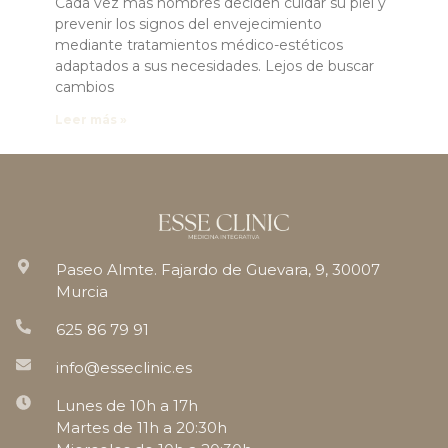
Cada vez más hombres deciden cuidar su piel y
prevenir los signos del envejecimiento
mediante tratamientos médico-estéticos
adaptados a sus necesidades. Lejos de buscar
cambios
Leer más »
Paseo Almte. Fajardo de Guevara, 9, 30007
Murcia
625 86 79 91
info@esseclinic.es
Lunes de 10h a 17h
Martes de 11h a 20:30h