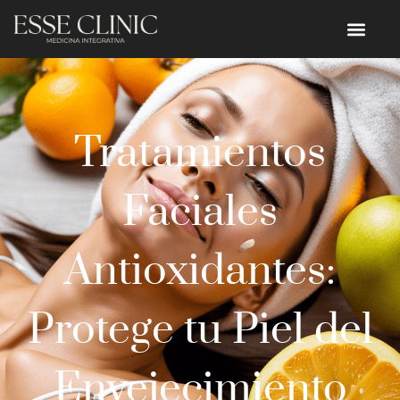
Tratamientos
Faciales
Antioxidantes:
Protege tu Piel del
Envejecimiento