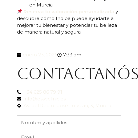
en Murcia.
Reserva tu valoración personalizada
y
descubre cómo Indiba puede ayudarte a
mejorar tu bienestar y potenciar tu belleza
de manera natural y segura.
enero 23, 2026
7:33 am
Contactanó
+34 625 86 79 91
info@esseclinic.es
Av. del Rector José Loustau, 3, Murcia