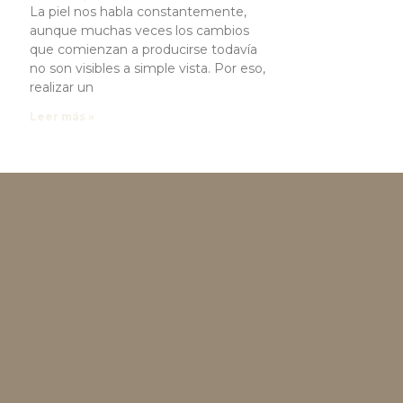
La piel nos habla constantemente,
aunque muchas veces los cambios
que comienzan a producirse todavía
no son visibles a simple vista. Por eso,
realizar un
Leer más »