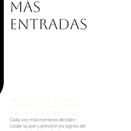
Más
entradas
Medicina estética para
hombres: cuidar la piel
sin perder naturalidad
Cada vez más hombres deciden
cuidar su piel y prevenir los signos del