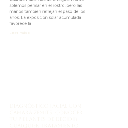
solemos pensar en el rostro, pero las
manos también reflejan el paso de los
años. La exposición solar acumulada
favorece la
Leer más »
Diagnóstico facial con
cámara Zemits: conocer
tu piel antes de decidir
cualquier tratamiento