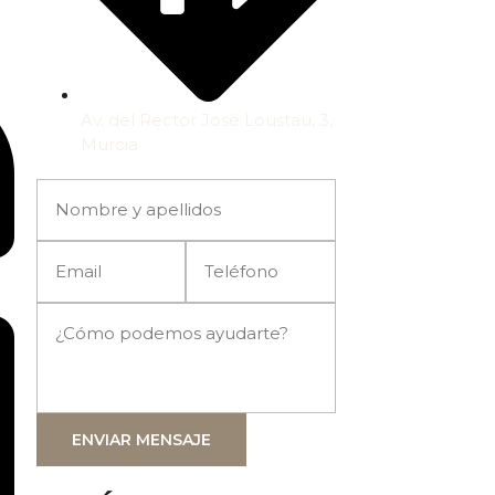
Av. del Rector José Loustau, 3,
Murcia
ENVIAR MENSAJE