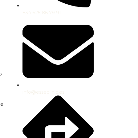
+34 625 86 79 91
o
info@esseclinic.es
se