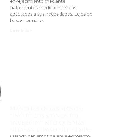
envejecimiento mediante
tratamientos médico-estéticos
adaptados a sus necesidades. Lejos de
buscar cambios
Leer más »
Manchas en las manos:
uno de los signos del
envejecimiento que más
delatan el paso del tiempo
Cuando hablamos de envejecimiento