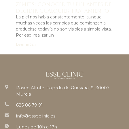
Zemits: conocer tu piel antes de
decidir cualquier tratamiento
La piel nos habla constantemente, aunque
muchas veces los cambios que comienzan a
producirse todavía no son visibles a simple vista.
Por eso, realizar un
Leer más »
Paseo Almte. Fajardo de Guevara, 9, 30007
Murcia
625 86 79 91
info@esseclinic.es
Lunes de 10h a 17h