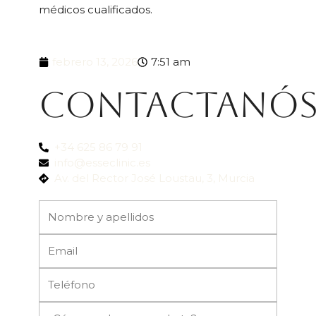
médicos cualificados.
febrero 13, 2026
7:51 am
Contactanó
+34 625 86 79 91
info@esseclinic.es
Av. del Rector José Loustau, 3, Murcia