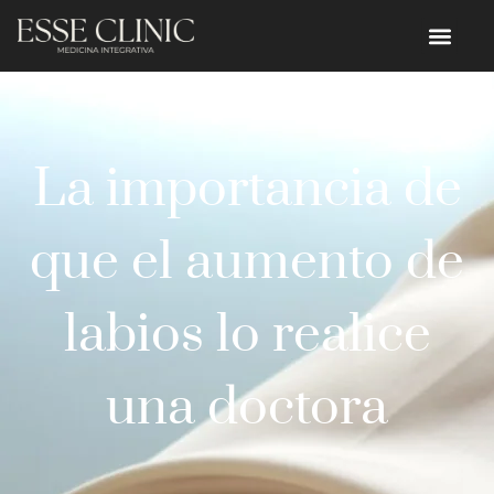
La importancia de
que el aumento de
labios lo realice
una doctora