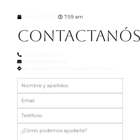
marzo 31, 2026
7:59 am
Contactanó
+34 625 86 79 91
info@esseclinic.es
Av. del Rector José Loustau, 3, Murcia