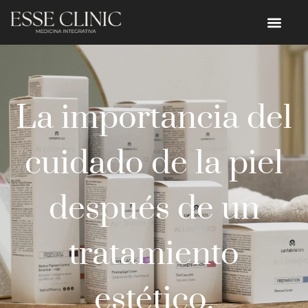
La importancia del
cuidado de la piel
después de un
tratamiento
estético.