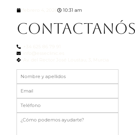
febrero 4, 2026
10:31 am
Contactanó
+34 625 86 79 91
info@esseclinic.es
Av. del Rector José Loustau, 3, Murcia