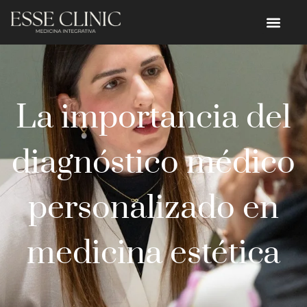
La importancia del
diagnóstico médico
personalizado en
medicina estética