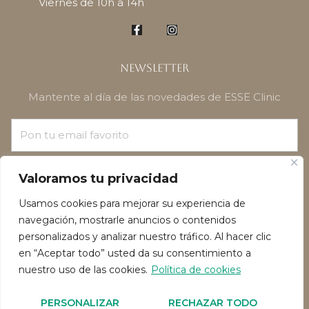
Viernes de 10h a 14h
Newsletter
Mantente al día de las novedades de ESSE Clinic
¡SUSCRÍBETE!
Valoramos tu privacidad
Usamos cookies para mejorar su experiencia de
navegación, mostrarle anuncios o contenidos
personalizados y analizar nuestro tráfico. Al hacer clic
en “Aceptar todo” usted da su consentimiento a
nuestro uso de las cookies.
Política de cookies
Política de privacidad
Política de Cookies
PERSONALIZAR
RECHAZAR TODO
Reservado todos los derechos de autor 2026