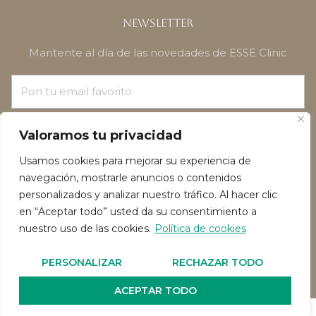
Newsletter
Mantente al día de las novedades de ESSE Clinic
¡SUSCRÍBETE!
Valoramos tu privacidad
Usamos cookies para mejorar su experiencia de
navegación, mostrarle anuncios o contenidos
personalizados y analizar nuestro tráfico. Al hacer clic
en “Aceptar todo” usted da su consentimiento a
nuestro uso de las cookies.
Política de cookies
Política de privacidad
Política de Cookies
PERSONALIZAR
RECHAZAR TODO
Reservado todos los derechos de autor 2026
ACEPTAR TODO