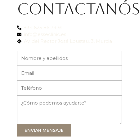
Contactanó
+34 625 86 79 91
info@esseclinic.es
Av. del Rector José Loustau, 3, Murcia
ENVIAR MENSAJE