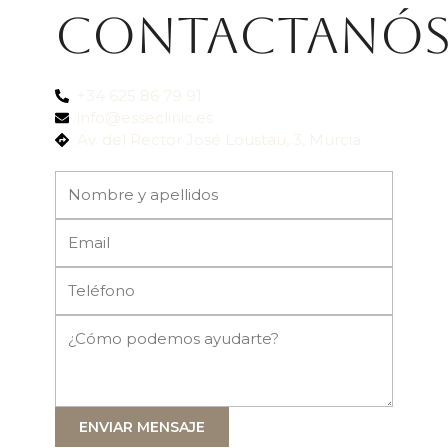
Contactanó
+34 625 86 79 91
info@esseclinic.es
Av. del Rector José Loustau, 3, Murcia
ENVIAR MENSAJE