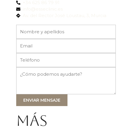
+34 625 86 79 91
info@esseclinic.es
Av. del Rector José Loustau, 3, Murcia
ENVIAR MENSAJE
Más