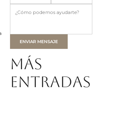
a
ENVIAR MENSAJE
Más
entradas
y