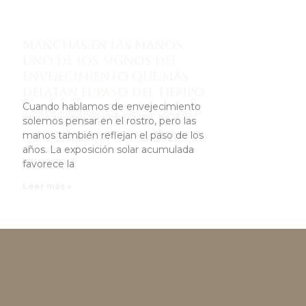
Manchas en las manos:
uno de los signos del
envejecimiento que más
delatan el paso del tiempo
Cuando hablamos de envejecimiento
solemos pensar en el rostro, pero las
manos también reflejan el paso de los
años. La exposición solar acumulada
favorece la
Leer más »