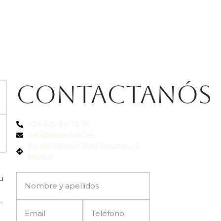
Contactanós
+34 625 86 79 91
info@esseclinic.es
Av. del Rector José Loustau, 3,
Murcia
u
.