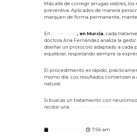
Más allá de corregir arrugas visibles,
preventiva. Aplicados de manera persona
marquen de forma permanente, manten
En
Esse Clinic
, en Murcia
, cada tratami
doctora Ana Fernández analiza la gesticu
diseñar un protocolo adaptado a cada pac
equilibrar, respetando siempre la expres
El procedimiento es rápido, prácticamen
mismo día. Los resultados comienzan a 
natural.
Si buscas un tratamiento con neuromod
recibe una
valoración personalizada.
febrero 11, 2026
7:56 am