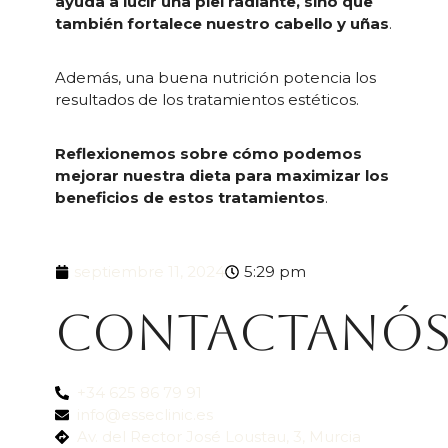
ayuda a lucir una piel radiante, sino que
también fortalece nuestro cabello y uñas
.
Además, una buena nutrición potencia los
resultados de los tratamientos estéticos.
Reflexionemos sobre cómo podemos
mejorar nuestra dieta para maximizar los
beneficios de estos tratamientos
.
septiembre 11, 2024
5:29 pm
Contactanó
+34 625 86 79 91
info@esseclinic.es
Av. del Rector José Loustau, 3, Murcia