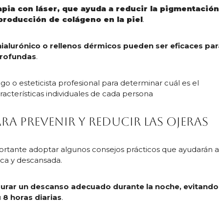
apia con láser, que ayuda a reducir la pigmentació
 producción de colágeno en la piel
.
ialurónico o rellenos dérmicos pueden ser eficaces pa
 profundas
.
o o esteticista profesional para determinar cuál es el
acterísticas individuales de cada persona
a prevenir y reducir las ojeras
importante adoptar algunos consejos prácticos que ayudarán 
sca y descansada.
gurar un descanso adecuado durante la noche, evitando
 8 horas diarias
.