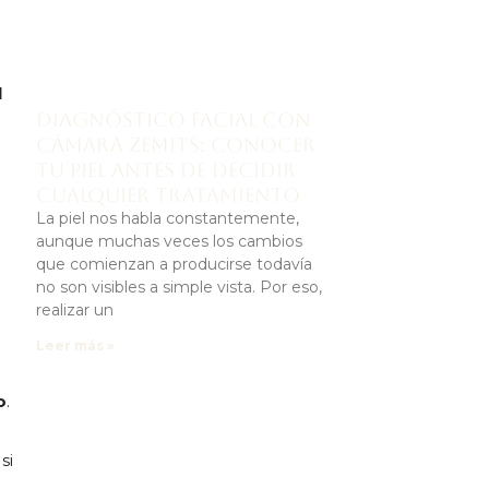
l
Diagnóstico facial con
cámara Zemits: conocer
tu piel antes de decidir
a
cualquier tratamiento
La piel nos habla constantemente,
aunque muchas veces los cambios
que comienzan a producirse todavía
no son visibles a simple vista. Por eso,
realizar un
Leer más »
o
.
si