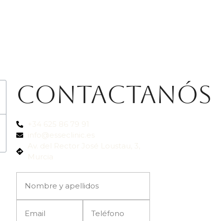
Contactanós
+34 625 86 79 91
info@esseclinic.es
Av. del Rector José Loustau, 3,
Murcia