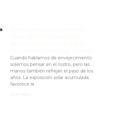
n
Manchas en las manos:
ra
uno de los signos del
envejecimiento que más
delatan el paso del tiempo
Cuando hablamos de envejecimiento
solemos pensar en el rostro, pero las
manos también reflejan el paso de los
años. La exposición solar acumulada
favorece la
Leer más »
a