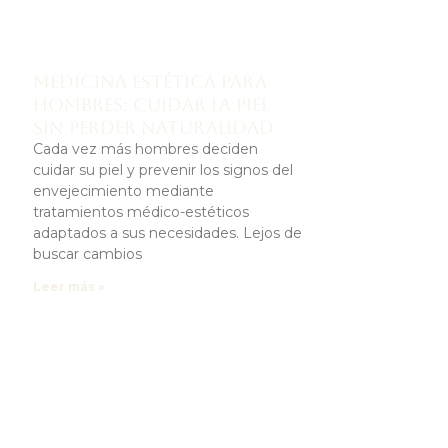
a
Medicina estética para
hombres: cuidar la piel
sin perder naturalidad
Cada vez más hombres deciden
cuidar su piel y prevenir los signos del
envejecimiento mediante
tratamientos médico-estéticos
adaptados a sus necesidades. Lejos de
buscar cambios
Leer más »