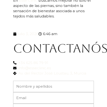
En
Esse Clinic
buscamos mejorar no solo el
aspecto de las piernas, sino también la
sensación de bienestar asociada a unos
tejidos más saludables.
julio 3, 2026
6:46 am
Contactanó
+34 625 86 79 91
info@esseclinic.es
Av. del Rector José Loustau, 3, Murcia