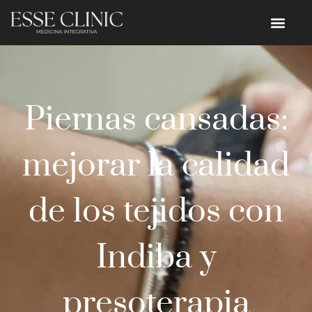
Piernas cansadas:
mejorar la calidad
de los tejidos con
Indiba y
presoterapia