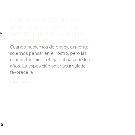
Manchas en las manos:
uno de los signos del
s
envejecimiento que más
delatan el paso del tiempo
Cuando hablamos de envejecimiento
solemos pensar en el rostro, pero las
manos también reflejan el paso de los
años. La exposición solar acumulada
favorece la
Leer más »
la