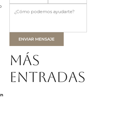
o
ENVIAR MENSAJE
Más
entradas
in