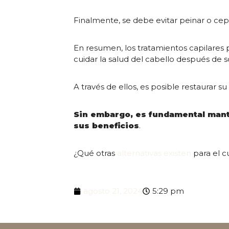
Finalmente, se debe evitar peinar o cep
En resumen, los tratamientos capilares
cuidar la salud del cabello después de 
A través de ellos, es posible restaurar su 
Sin embargo, es fundamental mant
sus beneficios
.
¿Qué otras
alternativas existen
para el c
agosto 21, 2024
5:29 pm