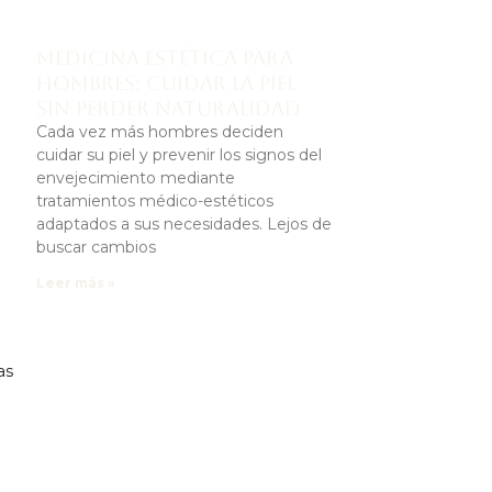
Medicina estética para
hombres: cuidar la piel
sin perder naturalidad
Cada vez más hombres deciden
cuidar su piel y prevenir los signos del
envejecimiento mediante
tratamientos médico-estéticos
adaptados a sus necesidades. Lejos de
buscar cambios
Leer más »
as