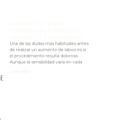
Aumento de labios:
comodidad y bienestar
durante el tratamiento
Una de las dudas más habituales antes
de realizar un aumento de labios es si
s
el procedimiento resulta doloroso.
Aunque la sensibilidad varía en cada
Leer más »
e
a