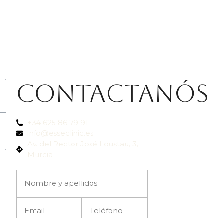
Contactanós
+34 625 86 79 91
info@esseclinic.es
Av. del Rector José Loustau, 3,
Murcia