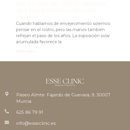
los signos del envejecimiento
que más delatan el paso del
tiempo
Cuando hablamos de envejecimiento solemos
pensar en el rostro, pero las manos también
reflejan el paso de los años. La exposición solar
acumulada favorece la
Leer más »
Paseo Almte. Fajardo de Guevara, 9, 30007
Murcia
625 86 79 91
info@esseclinic.es