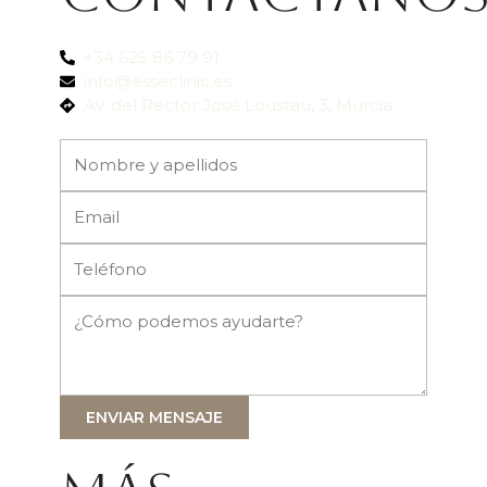
+34 625 86 79 91
info@esseclinic.es
Av. del Rector José Loustau, 3, Murcia
ENVIAR MENSAJE