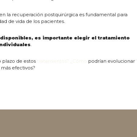
 en la recuperación postquirúrgica es fundamental para
idad de vida de los pacientes.
isponibles, es importante elegir el tratamiento
ndividuales
.
o plazo de estos
tratamientos? ¿Cómo
podrían evolucionar
n más efectivos?