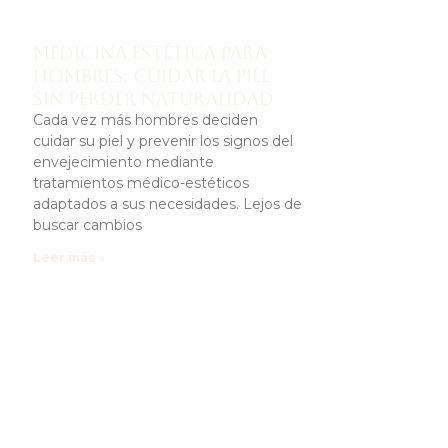
Medicina estética para
hombres: cuidar la piel
sin perder naturalidad
Cada vez más hombres deciden
cuidar su piel y prevenir los signos del
envejecimiento mediante
tratamientos médico-estéticos
adaptados a sus necesidades. Lejos de
buscar cambios
Leer más »