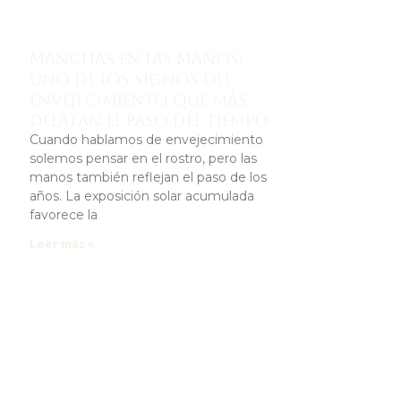
Manchas en las manos:
uno de los signos del
envejecimiento que más
delatan el paso del tiempo
Cuando hablamos de envejecimiento
solemos pensar en el rostro, pero las
manos también reflejan el paso de los
años. La exposición solar acumulada
favorece la
Leer más »