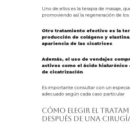
Uno de ellos es la terapia de masaje, que
promoviendo así la regeneración de los t
Otro tratamiento efectivo es la te
producción de colágeno y elastina,
apariencia de las cicatrices
.
Además, el uso de vendajes comp
activos como el ácido hialurónico 
de cicatrización
.
Es importante consultar con un especial
adecuado según cada caso particular
Cómo elegir el trata
después de una cirugí