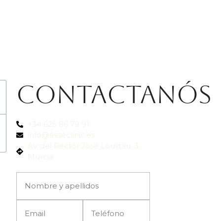
Contactanós
+34 625 86 79 91
info@esseclinic.es
Av. del Rector José Loustau, 3,
Murcia