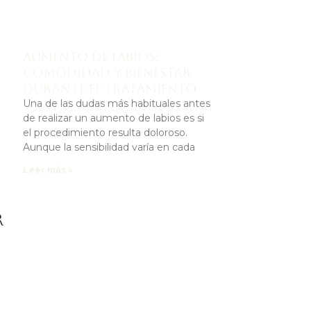
Aumento de labios:
comodidad y bienestar
durante el tratamiento
Una de las dudas más habituales antes
de realizar un aumento de labios es si
el procedimiento resulta doloroso.
Aunque la sensibilidad varía en cada
Leer más »
r
a