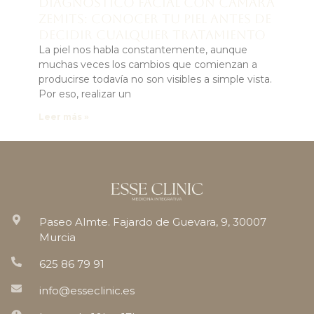
Diagnóstico facial con cámara
Zemits: conocer tu piel antes de
decidir cualquier tratamiento
La piel nos habla constantemente, aunque
muchas veces los cambios que comienzan a
producirse todavía no son visibles a simple vista.
Por eso, realizar un
Leer más »
Paseo Almte. Fajardo de Guevara, 9, 30007
Murcia
625 86 79 91
info@esseclinic.es