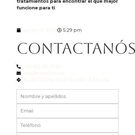
tratamientos para encontrar el que mejor
funcione para ti
.
agosto 16, 2024
5:29 pm
Contactanó
+34 625 86 79 91
info@esseclinic.es
Av. del Rector José Loustau, 3, Murcia