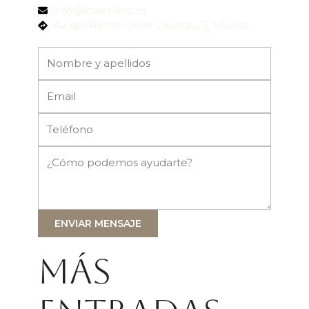
info@esseclinic.es
Av. del Rector José Loustau, 3, Murcia
ENVIAR MENSAJE
Más