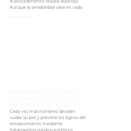
el procedimiento resulta doloroso.
Aunque la sensibilidad varía en cada
Leer más »
Medicina estética para
hombres: cuidar la piel
sin perder naturalidad
Cada vez más hombres deciden
cuidar su piel y prevenir los signos del
envejecimiento mediante
tratamientos médico-estéticos