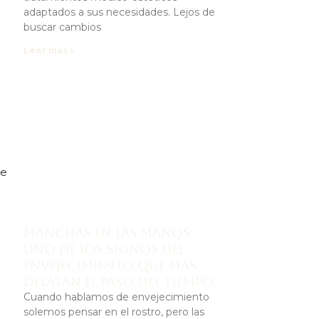
adaptados a sus necesidades. Lejos de
buscar cambios
Leer más »
le
Manchas en las manos:
uno de los signos del
envejecimiento que más
delatan el paso del tiempo
Cuando hablamos de envejecimiento
solemos pensar en el rostro, pero las