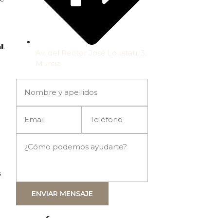
l
.
Av. del Rector José Loustau, 3,
Murcia
s
ENVIAR MENSAJE