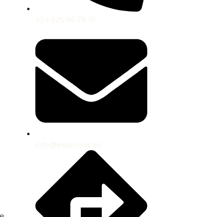
+34 625 86 79 91
info@esseclinic.es
ue