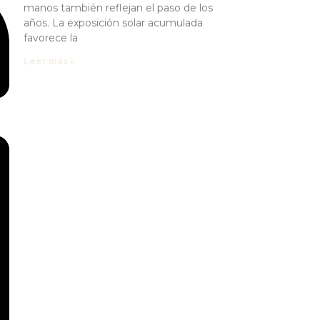
manos también reflejan el paso de los
años. La exposición solar acumulada
favorece la
Leer más »