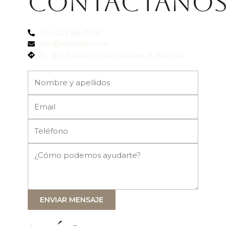
Contactanó
+34 625 86 79 91
info@esseclinic.es
Av. del Rector José Loustau, 3, Murcia
ENVIAR MENSAJE