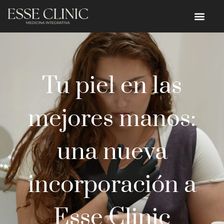
Tu piel en las
mejores manos:
una nueva
incorporación a
Esse Clinic