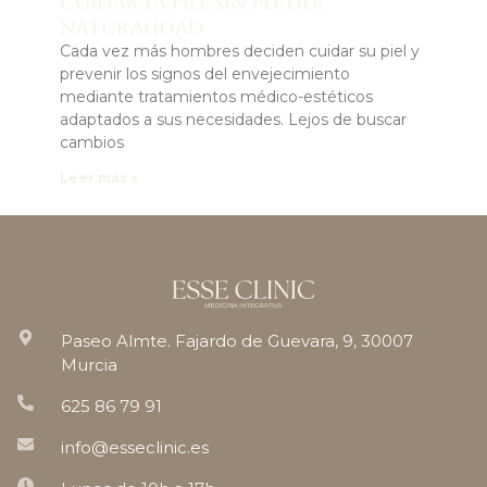
cuidar la piel sin perder
naturalidad
Cada vez más hombres deciden cuidar su piel y
prevenir los signos del envejecimiento
mediante tratamientos médico-estéticos
adaptados a sus necesidades. Lejos de buscar
cambios
Leer más »
Paseo Almte. Fajardo de Guevara, 9, 30007
Murcia
625 86 79 91
info@esseclinic.es