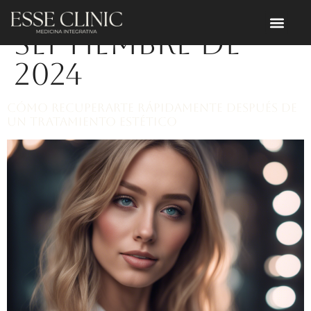
Día:
1 de
septiembre de
2024
Cómo Recuperarte Rápidamente Después de
un Tratamiento Estético