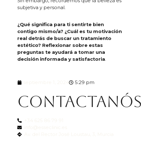
Sin embargo, recordemos que la belleza es
subjetiva y personal.
¿Qué significa para ti sentirte bien
contigo mismo/a? ¿Cuál es tu motivación
real detrás de buscar un tratamiento
estético? Reflexionar sobre estas
preguntas te ayudará a tomar una
decisión informada y satisfactoria
.
septiembre 1, 2024
5:29 pm
Contactanó
+34 625 86 79 91
info@esseclinic.es
Av. del Rector José Loustau, 3, Murcia